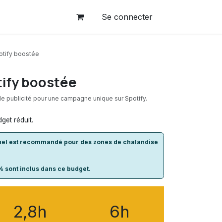
Se connecter
tify boostée
ify boostée
e publicité pour une campagne unique sur Spotify.
get réduit.
nel est recommandé pour des zones de chalandise
.
% sont inclus dans ce budget.
2,8h
6h