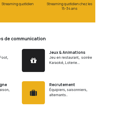
Streaming quotidien
Streaming quotidien chez les
15-34 ans
s de communication
Jeux & Animations
Foot,
Jeu en restaurant, soirée
Karaoké, Loterie...
gne
Recrutement
raison,
Équipiers, saisonniers,
alternants..