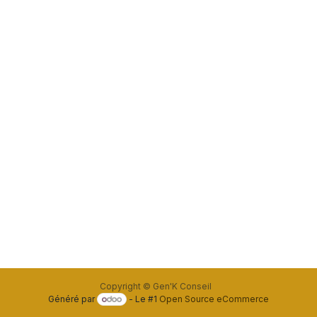
Copyright © Gen'K Conseil
Généré par
- Le #1
Open Source eCommerce